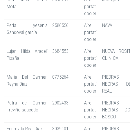
Mota
portatil
cooler
Perla yesenia
2586556
Aire
NAVA
Sandoval garcia
portatil
cooler
Lujan Hilda Araceli
3684553
Aire
NUEVA ROSI
Pizaña
portatil
CLINICA
cooler
Maria Del Carmen
0775264
Aire
PIEDRAS
Reyna Diaz
portatil
NEGRAS D
cooler
REAL
Petra del Carmen
2902433
Aire
PIEDRAS
Treviño saucedo
portatil
NEGRAS D
cooler
BOSCO
Enereyda Real Díaz
3039101
Aire
PIEDRAS