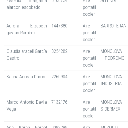
Yesenia margarita
0100754
Aire
ALLENDE
alarcon escobedo
portatil
cooler
Aurora Elizabeth
1447380
Aire
BARROTERAN
gaytan Ramírez
portatil
cooler
Claudia araceli García
0254282
Aire
MONCLOVA
Castro
portatil
HIPODROMO
cooler
Karina Acosta Duron
2260904
Aire
MONCLOVA
portatil
INDUSTRIAL
cooler
Marco Antonio Davila
7132176
Aire
MONCLOVA
Vega
portatil
SIDERMEX
cooler
Ana Karen Bernal
0093299
Aire
MUZQUIZ