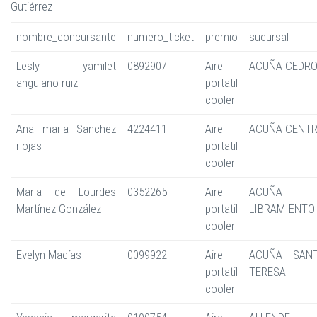
Gutiérrez
nombre_concursante
numero_ticket
premio
sucursal
Lesly yamilet
0892907
Aire
ACUÑA CEDR
anguiano ruiz
portatil
cooler
Ana maria Sanchez
4224411
Aire
ACUÑA CENT
riojas
portatil
cooler
Maria de Lourdes
0352265
Aire
ACUÑA
Martínez González
portatil
LIBRAMIENTO
cooler
Evelyn Macías
0099922
Aire
ACUÑA SAN
portatil
TERESA
cooler