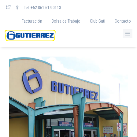
Tel: +52.861.614.0113
|
|
|
Facturación
Bolsa de Trabajo
Club Guti
Contacto
Inicio
/
Sucursales
/
Mapas