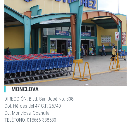
MONCLOVA
DIRECCIÓN. Blvd. San José No. 308
Col. Héroes del 47 C.P. 25740
Cd. Monclova, Coahuila
TELÉFONO. 018666 338530